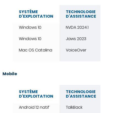
SYSTÈME
TECHNOLOGIE
N
D'EXPLOITATION
D'ASSISTANCE
Windows 10
NVDA 2024.1
Fi
Windows 10
Jaws 2023
C
Mac OS Catalina
VoiceOver
Sa
Mobile
SYSTÈME
TECHNOLOGIE
N
D'EXPLOITATION
D'ASSISTANCE
Android 12 natif
TalkBack
C